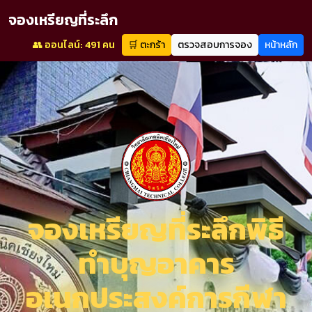
จองเหรียญที่ระลึก
👥 ออนไลน์: 491 คน
🛒 ตะกร้า
ตรวจสอบการจอง
หน้าหลัก
จองเหรียญที่ระลึกพิธี
ทำบุญอาคาร
อเนกประสงค์การกีฬา