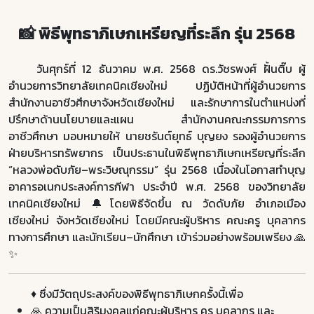
📸 พิธีพุทธาภิเษกเหรียญที่ระลึก รุ่น 2568
วันศุกร์ที่ 12 ธันวาคม พ.ศ. 2568 ดร.วัชรพงศ์ ฝั้นติ๊บ ผู้
อำนวยการวิทยาลัยเทคนิคเชียงใหม่ ปฏิบัติหน้าที่ผู้อำนวยการ
สำนักงานอาชีวศึกษาจังหวัดเชียงใหม่ และรักษาการในตำแหน่งที่
ปรึกษาด้านนโยบายและแผน สำนักงานคณะกรรมการการ
อาชีวศึกษา มอบหมายให้ นายชรันต์ยุทธ์ บุญยง รองผู้อำนวยการ
ฝ่ายบริหารทรัพยากร เป็นประธานในพิธีพุทธาภิเษกเหรียญที่ระลึก
“หลวงพ่อดับภัย–พระวิษณุกรรม” รุ่น 2568 เนื่องในโอกาสทำบุญ
อาคารอเนกประสงค์การกีฬา ประจำปี พ.ศ. 2568 ของวิทยาลัย
เทคนิคเชียงใหม่ 🔔โดยพิธีจัดขึ้น ณ วัดดับภัย อำเภอเมือง
เชียงใหม่ จังหวัดเชียงใหม่ โดยมีคณะผู้บริหาร คณะครู บุคลากร
ทางการศึกษา และนักเรียน–นักศึกษา เข้าร่วมอย่างพร้อมเพรียง 🙏
✨
♦️ ซึ่งมีวัตถุประสงค์ของพิธีพุทธาภิเษกครั้งนี้เพื่อ
🙏 ความเป็นสิริมงคลแก่คณะผู้บริหาร ครู บุคลากร และ