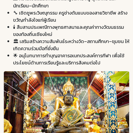
นักเรียน–นักศึกษา
🔧 เชิดชูพระวิษณุกรรม ครูช่างต้นแบบของสายวิชาชีพ สร้าง
ขวัญกำลังใจแก่ผู้เรียน
🕯️ สืบสานประเพณีทางพุทธศาสนาและคุณค่าทางวัฒนธรรม
ของท้องถิ่นเชียงใหม่
🏛️ เสริมสร้างความสัมพันธ์ระหว่างวัด–สถานศึกษา–ชุมชน ให้
เกิดความร่วมมือที่ยั่งยืน
🌟 อนุโมทนาการทำบุญอาคารอเนกประสงค์การกีฬา เพื่อใช้
ประโยชน์ด้านการเรียนรู้และบริการสังคมต่อไป