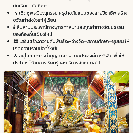
นักเรียน–นักศึกษา
🔧 เชิดชูพระวิษณุกรรม ครูช่างต้นแบบของสายวิชาชีพ สร้าง
ขวัญกำลังใจแก่ผู้เรียน
🕯️ สืบสานประเพณีทางพุทธศาสนาและคุณค่าทางวัฒนธรรม
ของท้องถิ่นเชียงใหม่
🏛️ เสริมสร้างความสัมพันธ์ระหว่างวัด–สถานศึกษา–ชุมชน ให้
เกิดความร่วมมือที่ยั่งยืน
🌟 อนุโมทนาการทำบุญอาคารอเนกประสงค์การกีฬา เพื่อใช้
ประโยชน์ด้านการเรียนรู้และบริการสังคมต่อไป