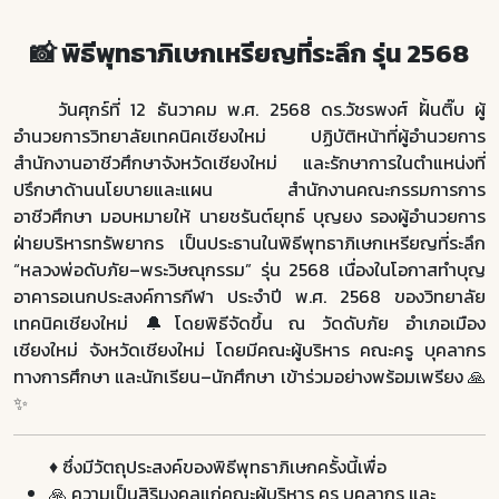
📸 พิธีพุทธาภิเษกเหรียญที่ระลึก รุ่น 2568
วันศุกร์ที่ 12 ธันวาคม พ.ศ. 2568 ดร.วัชรพงศ์ ฝั้นติ๊บ ผู้
อำนวยการวิทยาลัยเทคนิคเชียงใหม่ ปฏิบัติหน้าที่ผู้อำนวยการ
สำนักงานอาชีวศึกษาจังหวัดเชียงใหม่ และรักษาการในตำแหน่งที่
ปรึกษาด้านนโยบายและแผน สำนักงานคณะกรรมการการ
อาชีวศึกษา มอบหมายให้ นายชรันต์ยุทธ์ บุญยง รองผู้อำนวยการ
ฝ่ายบริหารทรัพยากร เป็นประธานในพิธีพุทธาภิเษกเหรียญที่ระลึก
“หลวงพ่อดับภัย–พระวิษณุกรรม” รุ่น 2568 เนื่องในโอกาสทำบุญ
อาคารอเนกประสงค์การกีฬา ประจำปี พ.ศ. 2568 ของวิทยาลัย
เทคนิคเชียงใหม่ 🔔โดยพิธีจัดขึ้น ณ วัดดับภัย อำเภอเมือง
เชียงใหม่ จังหวัดเชียงใหม่ โดยมีคณะผู้บริหาร คณะครู บุคลากร
ทางการศึกษา และนักเรียน–นักศึกษา เข้าร่วมอย่างพร้อมเพรียง 🙏
✨
♦️ ซึ่งมีวัตถุประสงค์ของพิธีพุทธาภิเษกครั้งนี้เพื่อ
🙏 ความเป็นสิริมงคลแก่คณะผู้บริหาร ครู บุคลากร และ