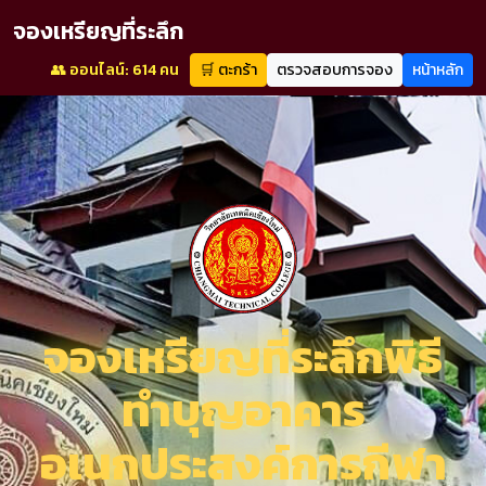
จองเหรียญที่ระลึก
👥 ออนไลน์: 614 คน
🛒 ตะกร้า
ตรวจสอบการจอง
หน้าหลัก
จองเหรียญที่ระลึกพิธี
ทำบุญอาคาร
อเนกประสงค์การกีฬา