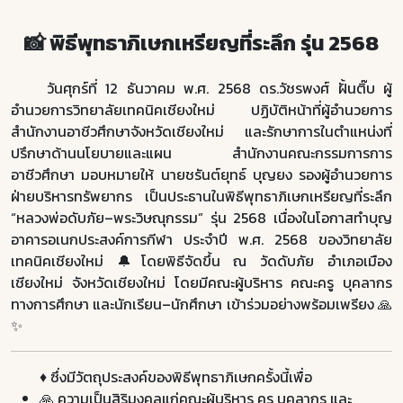
📸 พิธีพุทธาภิเษกเหรียญที่ระลึก รุ่น 2568
วันศุกร์ที่ 12 ธันวาคม พ.ศ. 2568 ดร.วัชรพงศ์ ฝั้นติ๊บ ผู้
อำนวยการวิทยาลัยเทคนิคเชียงใหม่ ปฏิบัติหน้าที่ผู้อำนวยการ
สำนักงานอาชีวศึกษาจังหวัดเชียงใหม่ และรักษาการในตำแหน่งที่
ปรึกษาด้านนโยบายและแผน สำนักงานคณะกรรมการการ
อาชีวศึกษา มอบหมายให้ นายชรันต์ยุทธ์ บุญยง รองผู้อำนวยการ
ฝ่ายบริหารทรัพยากร เป็นประธานในพิธีพุทธาภิเษกเหรียญที่ระลึก
“หลวงพ่อดับภัย–พระวิษณุกรรม” รุ่น 2568 เนื่องในโอกาสทำบุญ
อาคารอเนกประสงค์การกีฬา ประจำปี พ.ศ. 2568 ของวิทยาลัย
เทคนิคเชียงใหม่ 🔔โดยพิธีจัดขึ้น ณ วัดดับภัย อำเภอเมือง
เชียงใหม่ จังหวัดเชียงใหม่ โดยมีคณะผู้บริหาร คณะครู บุคลากร
ทางการศึกษา และนักเรียน–นักศึกษา เข้าร่วมอย่างพร้อมเพรียง 🙏
✨
♦️ ซึ่งมีวัตถุประสงค์ของพิธีพุทธาภิเษกครั้งนี้เพื่อ
🙏 ความเป็นสิริมงคลแก่คณะผู้บริหาร ครู บุคลากร และ