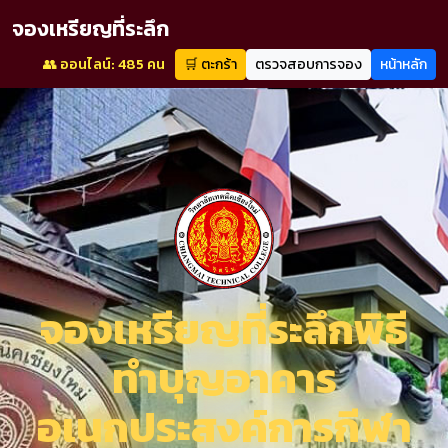
จองเหรียญที่ระลึก
👥 ออนไลน์: 485 คน
🛒 ตะกร้า
ตรวจสอบการจอง
หน้าหลัก
จองเหรียญที่ระลึกพิธี
ทำบุญอาคาร
อเนกประสงค์การกีฬา