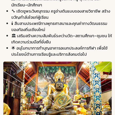
นักเรียน–นักศึกษา
🔧 เชิดชูพระวิษณุกรรม ครูช่างต้นแบบของสายวิชาชีพ สร้าง
ขวัญกำลังใจแก่ผู้เรียน
🕯️ สืบสานประเพณีทางพุทธศาสนาและคุณค่าทางวัฒนธรรม
ของท้องถิ่นเชียงใหม่
🏛️ เสริมสร้างความสัมพันธ์ระหว่างวัด–สถานศึกษา–ชุมชน ให้
เกิดความร่วมมือที่ยั่งยืน
🌟 อนุโมทนาการทำบุญอาคารอเนกประสงค์การกีฬา เพื่อใช้
ประโยชน์ด้านการเรียนรู้และบริการสังคมต่อไป