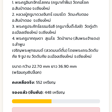
1. พระครูอินทจักรโสภณ (ครูบาคำฝั้น) วัดกอโชค
อ.สันป่าตอง จ.เชียงใหม่
2. หลวงปู่ครูบาดวงจันทร์ เขมรโต วัดมะกับตอง
อ.สันป่าตอง จ.เชียงใหม่
3. พระครูประภัทร์ธรรมรังสี (ครูบาจั๋นต๊ะรังษี) วัดกู่เต้า
อ.เมืองเชียงใหม่ จ.เชียงใหม่
4. พระครูบากฤษดา สุเมโธ วัดป่ายาง (สันพระเจ้าแดง)
จ.ลำพูน
เจริญพระพุทธมนต์ (สวดมนต์ตั๋น) โดยพระเถระวัดดับ
ภัย 9 รูป ณ วัดดับภัย อ.เมืองเชียงใหม่ จ.เชียงใหม่
ขนาด กว้าง 22.70 mm ยาว 36.90 mm
(พร้อมถุงซิปล็อก
)
คงเหลือจริง:
552 เหรียญ
จองแล้ว (ยืนยัน):
448 เหรียญ