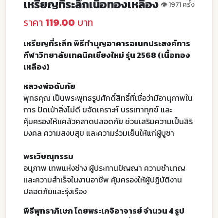
เหรียญที่ระลึกเนื้อทองเหลือง
👁️ 1971 ครั้ง
ราคา
119.00
บาท
เหรียญที่ระลึก พิธีทำบุญอาคารอเนกประสงค์การ
กีฬาวิทยาลัยเทคนิคเชียงใหม่ รุ่น 2568 (
เนื้อทอง
เหลือง)
หลวงพ่อดับภัย
พุทธคุณ เป็นพระพุทธรูปศักดิ์สิทธิ์ที่เชื่อว่ามีอานุภาพใน
การ ปัดเป่าสิ่งไม่ดี ขจัดเคราะห์ บรรเทาทุกข์ และ
คุ้มครองให้แคล้วคลาดปลอดภัย ช่วยเสริมความเป็นสิริ
มงคล ความสงบสุข และความร่วมเย็นให้แก่ผู้บูชา
พระวิษณุกรรม
อนุภาพ เทพแห่งช่าง ผู้ประทานปัญญา ความชำนาญ
และความสำเร็จในงานอาชีพ คุ้มครองให้ผู้ปฏิบัติงาน
ปลอดภัยและรุ่งเรือง
พิธีพุทธาภิเษก โดยพระเกจิอาจารย์ จำนวน 4 รูป