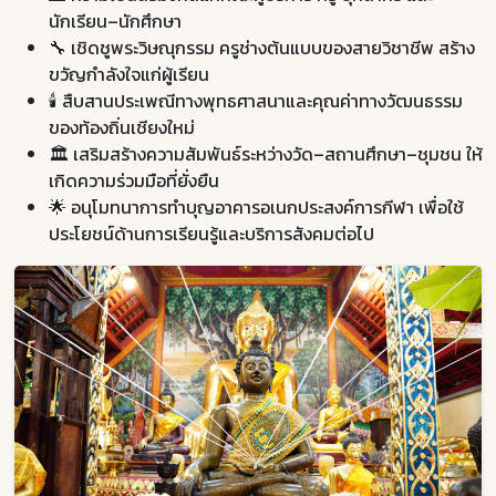
นักเรียน–นักศึกษา
🔧 เชิดชูพระวิษณุกรรม ครูช่างต้นแบบของสายวิชาชีพ สร้าง
ขวัญกำลังใจแก่ผู้เรียน
🕯️ สืบสานประเพณีทางพุทธศาสนาและคุณค่าทางวัฒนธรรม
ของท้องถิ่นเชียงใหม่
🏛️ เสริมสร้างความสัมพันธ์ระหว่างวัด–สถานศึกษา–ชุมชน ให้
เกิดความร่วมมือที่ยั่งยืน
🌟 อนุโมทนาการทำบุญอาคารอเนกประสงค์การกีฬา เพื่อใช้
ประโยชน์ด้านการเรียนรู้และบริการสังคมต่อไป