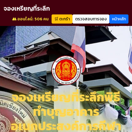
จองเหรียญที่ระลึก
👥 ออนไลน์: 506 คน
🛒 ตะกร้า
ตรวจสอบการจอง
หน้าหลัก
จองเหรียญที่ระลึกพิธี
ทำบุญอาคาร
อเนกประสงค์การกีฬา