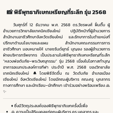
📸 พิธีพุทธาภิเษกเหรียญที่ระลึก รุ่น 2568
วันศุกร์ที่ 12 ธันวาคม พ.ศ. 2568 ดร.วัชรพงศ์ ฝั้นติ๊บ ผู้
อำนวยการวิทยาลัยเทคนิคเชียงใหม่ ปฏิบัติหน้าที่ผู้อำนวยการ
สำนักงานอาชีวศึกษาจังหวัดเชียงใหม่ และรักษาการในตำแหน่งที่
ปรึกษาด้านนโยบายและแผน สำนักงานคณะกรรมการการ
อาชีวศึกษา มอบหมายให้ นายชรันต์ยุทธ์ บุญยง รองผู้อำนวยการ
ฝ่ายบริหารทรัพยากร เป็นประธานในพิธีพุทธาภิเษกเหรียญที่ระลึก
“หลวงพ่อดับภัย–พระวิษณุกรรม” รุ่น 2568 เนื่องในโอกาสทำบุญ
อาคารอเนกประสงค์การกีฬา ประจำปี พ.ศ. 2568 ของวิทยาลัย
เทคนิคเชียงใหม่ 🔔โดยพิธีจัดขึ้น ณ วัดดับภัย อำเภอเมือง
เชียงใหม่ จังหวัดเชียงใหม่ โดยมีคณะผู้บริหาร คณะครู บุคลากร
ทางการศึกษา และนักเรียน–นักศึกษา เข้าร่วมอย่างพร้อมเพรียง 🙏
✨
♦️ ซึ่งมีวัตถุประสงค์ของพิธีพุทธาภิเษกครั้งนี้เพื่อ
🙏 ความเป็นสิริมงคลแก่คณะผู้บริหาร ครู บุคลากร และ